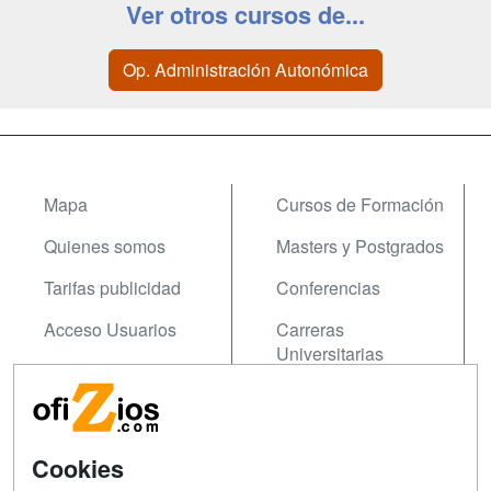
Ver otros cursos de...
Op. Administración Autonómica
Mapa
Cursos de Formación
Quienes somos
Masters y Postgrados
Tarifas publicidad
Conferencias
Acceso Usuarios
Carreras
Universitarias
Acceso Centros
Oposiziones
SÍGUENOS EN:
Contactar
Cookies