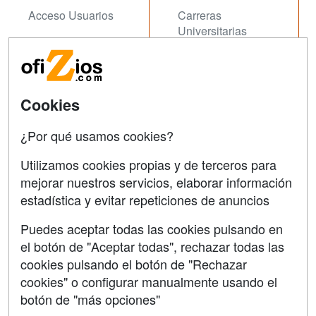
Acceso Usuarios
Carreras
Universitarias
Acceso Centros
Oposiziones
SÍGUENOS EN:
Contactar
Cookies
Confidencialidad
¿Por qué usamos cookies?
Aviso legal
Utilizamos cookies propias y de terceros para
Copyleft
mejorar nuestros servicios, elaborar información
estadística y evitar repeticiones de anuncios
Puedes aceptar todas las cookies pulsando en
el botón de "Aceptar todas", rechazar todas las
Grupo formazion:
cookies pulsando el botón de "Rechazar
cookies" o configurar manualmente usando el
botón de "más opciones"