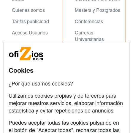
Quienes somos
Masters y Postgrados
Tarifas publicidad
Conferencias
Acceso Usuarios
Carreras
Universitarias
Acceso Centros
Oposiziones
SÍGUENOS EN:
Contactar
Cookies
Confidencialidad
¿Por qué usamos cookies?
Aviso legal
Utilizamos cookies propias y de terceros para
Copyleft
mejorar nuestros servicios, elaborar información
estadística y evitar repeticiones de anuncios
Puedes aceptar todas las cookies pulsando en
el botón de "Aceptar todas", rechazar todas las