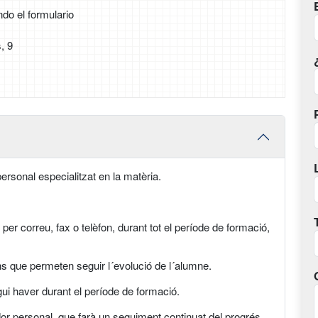
ndo el formulario
, 9
ersonal especialitzat en la matèria.
per correu, fax o telèfon, durant tot el període de formació,
ns que permeten seguir l´evolució de l´alumne.
gui haver durant el període de formació.
dor personal, que farà un seguiment continuat del progrés