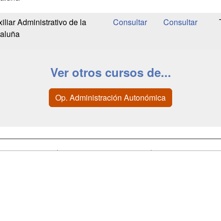
liar Administrativo de la
taluña
Ver otros cursos de...
Op. Administración Autonómica
a
Cursos de
Contactar
Formación
enes somos
Confidenciali
Masters y
fas publicidad
Aviso legal
Postgrados
so Usuarios
Copyleft
Conferencias