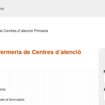
es
 de Centres d´atenció Primaria
nfermeria de Centres d´atenció
rona
ndo el formulario