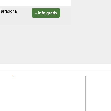
Tarragona
+ info gratis
SÍGUENOS EN:
dad