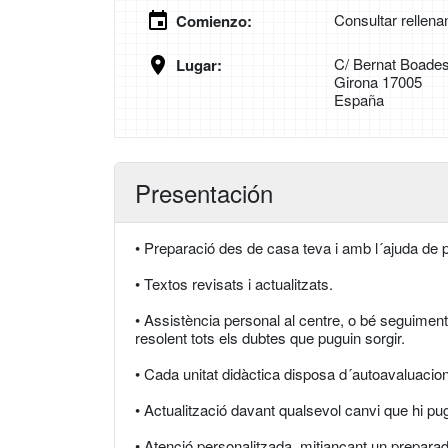
Consultar rellena
Comienzo:
C/ Bernat Boades
Lugar:
Girona 17005
España
Presentación
• Preparació des de casa teva i amb l´ajuda de p
• Textos revisats i actualitzats.
• Assistència personal al centre, o bé seguiment 
resolent tots els dubtes que puguin sorgir.
• Cada unitat didàctica disposa d´autoavaluacio
• Actualització davant qualsevol canvi que hi pu
• Atenció personalitzada, mitjançant un prepara