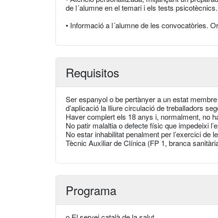
de l´alumne en el temari i els tests psicotècnic
• Informació a l´alumne de les convocatòries. Ori
Requisitos
Ser espanyol o be pertànyer a un estat membre d
d’aplicació la lliure circulació de treballadors sego
Haver complert els 18 anys i, normalment, no hav
No patir malaltia o defecte físic que impedeixi l
No estar inhabilitat penalment per l’exercici de l
Tècnic Auxiliar de Clínica (FP 1, branca sanitàri
Programa
o El servei català de la salut.