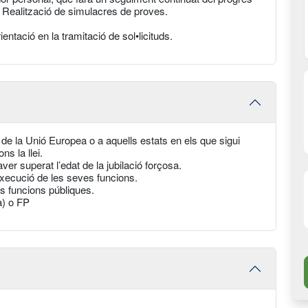
s. Realització de simulacres de proves.
entació en la tramitació de sol•licituds.
e la Unió Europea o a aquells estats en els que sigui
ns la llei.
er superat l’edat de la jubilació forçosa.
’execució de les seves funcions.
es funcions públiques.
a) o FP