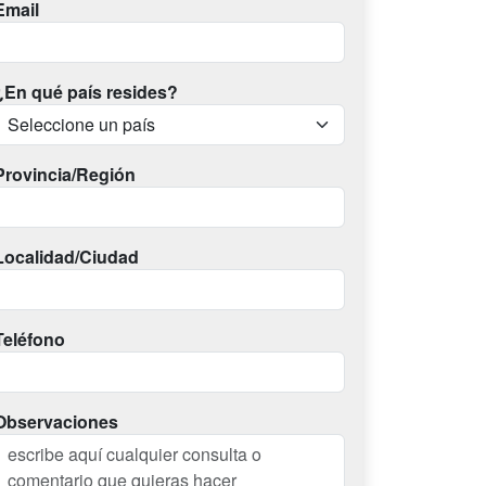
Email
¿En qué país resides?
Provincia/Región
Localidad/Ciudad
Teléfono
Observaciones