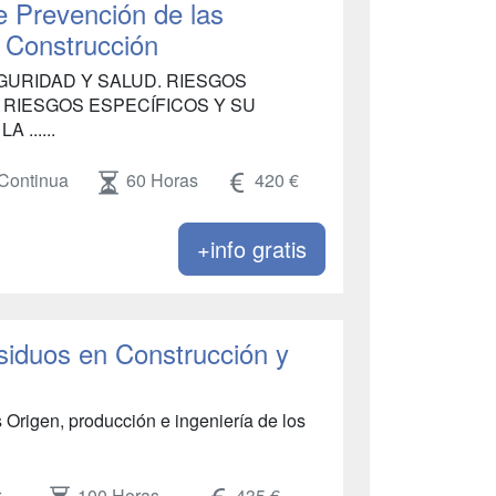
e Prevención de las
n Construcción
URIDAD Y SALUD. RIESGOS
 RIESGOS ESPECÍFICOS Y SU
......
Continua
60 Horas
420 €
+info gratis
siduos en Construcción y
 Origen, producción e ingeniería de los
r
100 Horas
435 €