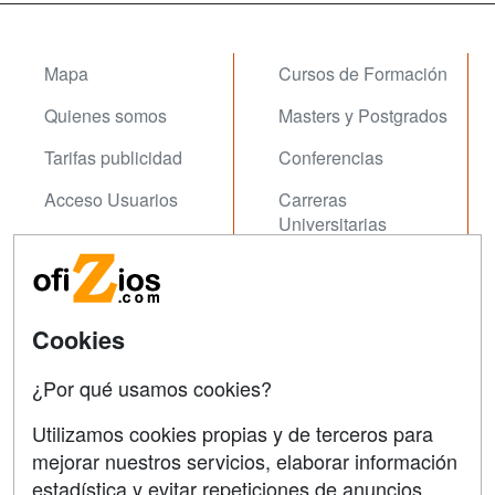
Mapa
Cursos de Formación
Quienes somos
Masters y Postgrados
Tarifas publicidad
Conferencias
Acceso Usuarios
Carreras
Universitarias
Acceso Centros
Oposiziones
SÍGUENOS EN:
Contactar
Cookies
Confidencialidad
¿Por qué usamos cookies?
Aviso legal
Utilizamos cookies propias y de terceros para
Copyleft
mejorar nuestros servicios, elaborar información
estadística y evitar repeticiones de anuncios