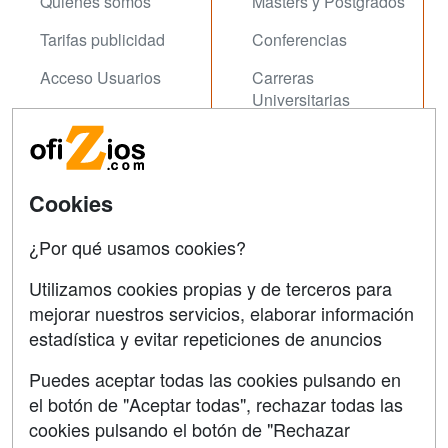
Quienes somos
Masters y Postgrados
Tarifas publicidad
Conferencias
Acceso Usuarios
Carreras
Universitarias
Acceso Centros
Oposiziones
SÍGUENOS EN:
Contactar
Cookies
Confidencialidad
¿Por qué usamos cookies?
Aviso legal
Utilizamos cookies propias y de terceros para
mejorar nuestros servicios, elaborar información
Copyleft
estadística y evitar repeticiones de anuncios
Puedes aceptar todas las cookies pulsando en
el botón de "Aceptar todas", rechazar todas las
Grupo formazion:
cookies pulsando el botón de "Rechazar