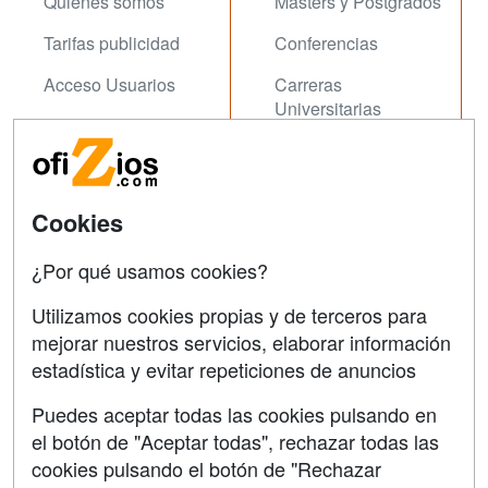
Quienes somos
Masters y Postgrados
Tarifas publicidad
Conferencias
Acceso Usuarios
Carreras
Universitarias
Acceso Centros
Oposiziones
SÍGUENOS EN:
Contactar
Cookies
Confidencialidad
¿Por qué usamos cookies?
Aviso legal
Utilizamos cookies propias y de terceros para
Copyleft
mejorar nuestros servicios, elaborar información
estadística y evitar repeticiones de anuncios
Puedes aceptar todas las cookies pulsando en
el botón de "Aceptar todas", rechazar todas las
Grupo formazion:
cookies pulsando el botón de "Rechazar