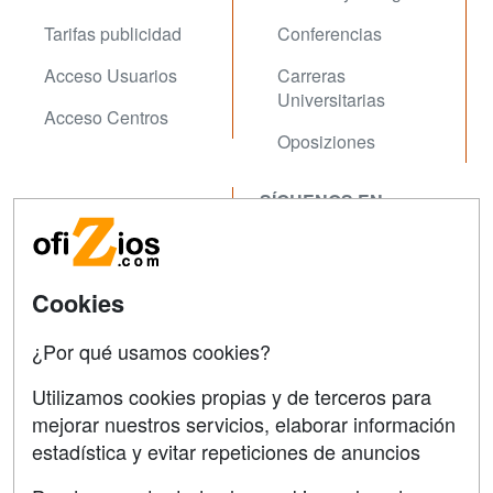
Tarifas publicidad
Conferencias
Acceso Usuarios
Carreras
Universitarias
Acceso Centros
Oposiziones
SÍGUENOS EN:
Contactar
Confidencialidad
Aviso legal
Cookies
Copyleft
¿Por qué usamos cookies?
Utilizamos cookies propias y de terceros para
mejorar nuestros servicios, elaborar información
estadística y evitar repeticiones de anuncios
Grupo formazion: